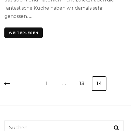
fantastische Küche haben wir damals sehr
genossen. …
WEITERLESEN
Beitragsnavigation
Seite
1
…
Seite
13
Seite
14
Suchen