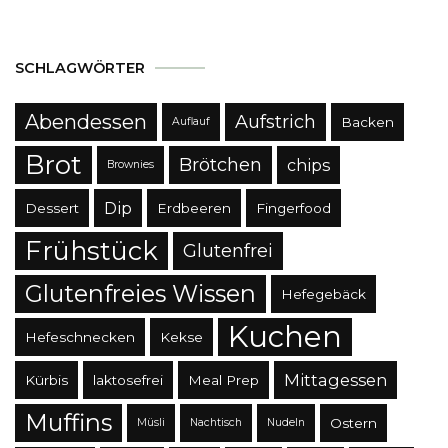
SCHLAGWÖRTER
Abendessen
Aufstrich
Backen
Auflauf
Brot
Brötchen
chips
Brownies
Dip
Dessert
Erdbeeren
Fingerfood
Frühstück
Glutenfrei
Glutenfreies Wissen
Hefegebäck
Kuchen
Hefeschnecken
Kekse
Mittagessen
Kürbis
laktosefrei
Meal Prep
Muffins
Ostern
Müsli
Nachtisch
Nudeln