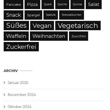
Salat
Pizza
Pancake
Quark
Quiche
Quinoa
Snack
Spargel
Spätzle
Streuselkuchen
Süßes
Vegetarisch
Vegan
Waffeln
Weihnachten
Zucchini
Zuckerfrei
ARCHIV
Januar 2025
November 2024
Oktober 2024