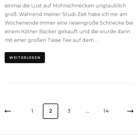
einmal die Lust auf Mohnschnecken unglaublich
groß. Während meiner Studi-Zeit habe ich mir am
Wochenende immer eine riesengroße Schnecke bei
einem Kölner Bäcker gekauft und die wurde dann
mit einer großen Tasse Tee auf dem …
WEITERLESEN
Beitragsnavigation
Seite
1
Seite
2
Seite
3
…
Seite
14