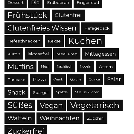
Dip
Dessert
Erdbeeren
Fingerfood
Frühstück
Glutenfrei
Glutenfreies Wissen
Hefegebäck
Kuchen
Hefeschnecken
Kekse
Mittagessen
Kürbis
laktosefrei
Meal Prep
Muffins
Ostern
Müsli
Nachtisch
Nudeln
Salat
Pizza
Pancake
Quark
Quiche
Quinoa
Snack
Spargel
Spätzle
Streuselkuchen
Süßes
Vegetarisch
Vegan
Waffeln
Weihnachten
Zucchini
Zuckerfrei