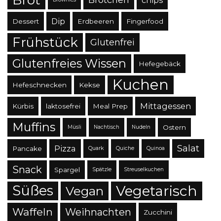
chips
Dip
Dessert
Erdbeeren
Fingerfood
Frühstück
Glutenfrei
Glutenfreies Wissen
Hefegebäck
Kuchen
Hefeschnecken
Kekse
Mittagessen
Kürbis
laktosefrei
Meal Prep
Muffins
Ostern
Müsli
Nachtisch
Nudeln
Salat
Pizza
Pancake
Quark
Quiche
Quinoa
Snack
Spargel
Spätzle
Streuselkuchen
Süßes
Vegetarisch
Vegan
Waffeln
Weihnachten
Zucchini