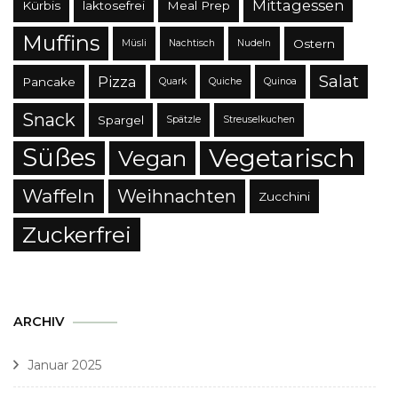
Mittagessen
Kürbis
laktosefrei
Meal Prep
Muffins
Ostern
Müsli
Nachtisch
Nudeln
Salat
Pizza
Pancake
Quark
Quiche
Quinoa
Snack
Spargel
Spätzle
Streuselkuchen
Süßes
Vegetarisch
Vegan
Waffeln
Weihnachten
Zucchini
Zuckerfrei
ARCHIV
Januar 2025