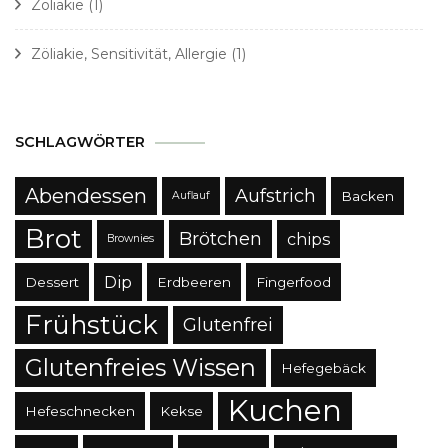
Zöliakie
(1)
Zöliakie, Sensitivität, Allergie
(1)
SCHLAGWÖRTER
Abendessen
Aufstrich
Backen
Auflauf
Brot
Brötchen
chips
Brownies
Dip
Dessert
Erdbeeren
Fingerfood
Frühstück
Glutenfrei
Glutenfreies Wissen
Hefegebäck
Kuchen
Hefeschnecken
Kekse