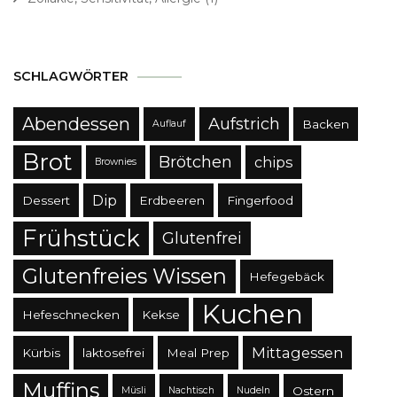
SCHLAGWÖRTER
Abendessen
Aufstrich
Backen
Auflauf
Brot
Brötchen
chips
Brownies
Dip
Dessert
Erdbeeren
Fingerfood
Frühstück
Glutenfrei
Glutenfreies Wissen
Hefegebäck
Kuchen
Hefeschnecken
Kekse
Mittagessen
Kürbis
laktosefrei
Meal Prep
Muffins
Ostern
Müsli
Nachtisch
Nudeln