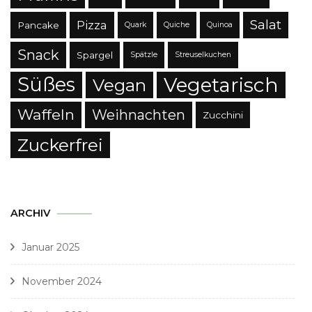
Salat
Pizza
Pancake
Quark
Quiche
Quinoa
Snack
Spargel
Spätzle
Streuselkuchen
Süßes
Vegetarisch
Vegan
Waffeln
Weihnachten
Zucchini
Zuckerfrei
ARCHIV
Januar 2025
November 2024