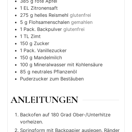
385
g
rote Äpfel
1
EL
Zitronensaft
275
g
helles Reismehl
glutenfrei
5
g
Flohsamenschalen
gemahlen
1
Pack.
Backpulver
glutenfrei
1
TL
Zimt
150
g
Zucker
1
Pack.
Vanillezucker
150
g
Mandelmilch
100
g
Mineralwasser mit Kohlensäure
85
g
neutrales Pflanzenöl
Puderzucker zum Bestäuben
ANLEITUNGEN
Backofen auf 180 Grad Ober-/Unterhitze
vorheizen.
Springform mit Backpapier auslegen. Ränder