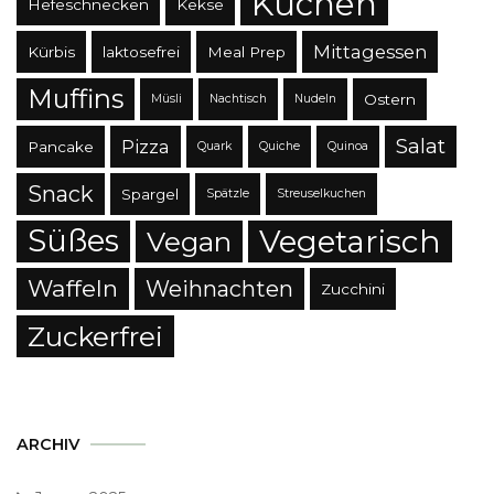
Kuchen
Hefeschnecken
Kekse
Mittagessen
Kürbis
laktosefrei
Meal Prep
Muffins
Ostern
Müsli
Nachtisch
Nudeln
Salat
Pizza
Pancake
Quark
Quiche
Quinoa
Snack
Spargel
Spätzle
Streuselkuchen
Süßes
Vegetarisch
Vegan
Waffeln
Weihnachten
Zucchini
Zuckerfrei
ARCHIV