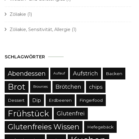
Zöliakie
(1)
Zöliakie, Sensitivität, Allergie
(1)
SCHLAGWÖRTER
Abendessen
Aufstrich
Backen
Auflauf
Brot
Brötchen
chips
Brownies
Dip
Dessert
Erdbeeren
Fingerfood
Frühstück
Glutenfrei
Glutenfreies Wissen
Hefegebäck