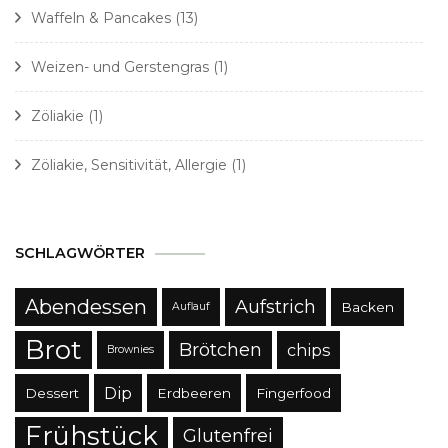
Waffeln & Pancakes
(13)
Weizen- und Gerstengras
(1)
Zöliakie
(1)
Zöliakie, Sensitivität, Allergie
(1)
SCHLAGWÖRTER
Abendessen
Aufstrich
Backen
Auflauf
Brot
Brötchen
chips
Brownies
Dip
Dessert
Erdbeeren
Fingerfood
Frühstück
Glutenfrei