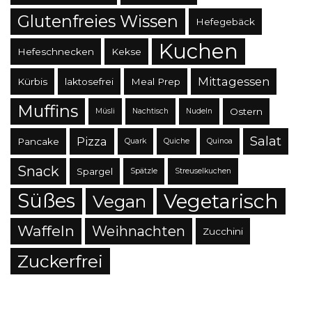
Glutenfreies Wissen
Hefegebäck
Kuchen
Hefeschnecken
Kekse
Mittagessen
Kürbis
laktosefrei
Meal Prep
Muffins
Ostern
Müsli
Nachtisch
Nudeln
Salat
Pizza
Pancake
Quark
Quiche
Quinoa
Snack
Spargel
Spätzle
Streuselkuchen
Süßes
Vegetarisch
Vegan
Waffeln
Weihnachten
Zucchini
Zuckerfrei