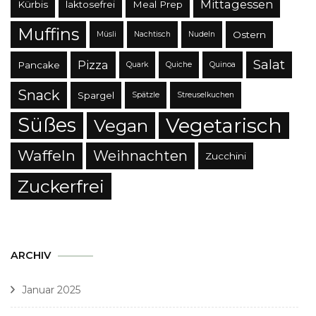
Mittagessen
Kürbis
laktosefrei
Meal Prep
Muffins
Ostern
Müsli
Nachtisch
Nudeln
Salat
Pizza
Pancake
Quark
Quiche
Quinoa
Snack
Spargel
Spätzle
Streuselkuchen
Süßes
Vegetarisch
Vegan
Waffeln
Weihnachten
Zucchini
Zuckerfrei
ARCHIV
Januar 2025