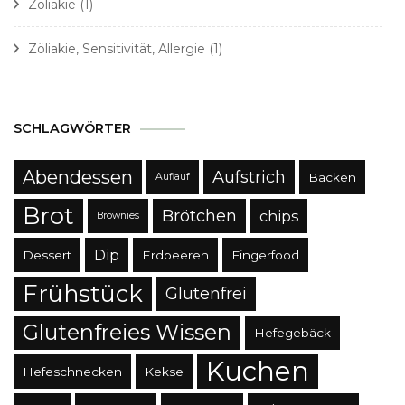
Zöliakie
(1)
Zöliakie, Sensitivität, Allergie
(1)
SCHLAGWÖRTER
Abendessen
Aufstrich
Backen
Auflauf
Brot
Brötchen
chips
Brownies
Dip
Dessert
Erdbeeren
Fingerfood
Frühstück
Glutenfrei
Glutenfreies Wissen
Hefegebäck
Kuchen
Hefeschnecken
Kekse