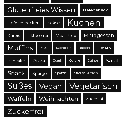
Glutenfreies Wissen
Hefegebäck
Kuchen
Hefeschnecken
Kekse
Mittagessen
Kürbis
laktosefrei
Meal Prep
Muffins
Ostern
Müsli
Nachtisch
Nudeln
Salat
Pizza
Pancake
Quark
Quiche
Quinoa
Snack
Spargel
Spätzle
Streuselkuchen
Süßes
Vegetarisch
Vegan
Waffeln
Weihnachten
Zucchini
Zuckerfrei