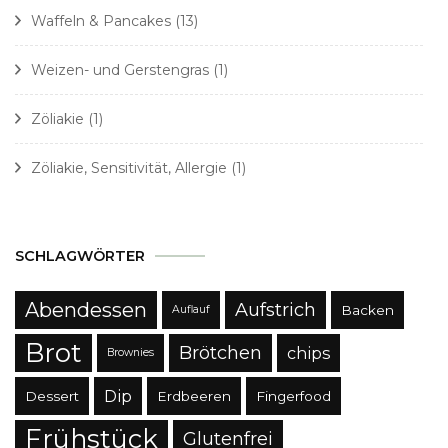
Waffeln & Pancakes
(13)
Weizen- und Gerstengras
(1)
Zöliakie
(1)
Zöliakie, Sensitivität, Allergie
(1)
SCHLAGWÖRTER
Abendessen
Aufstrich
Backen
Auflauf
Brot
Brötchen
chips
Brownies
Dip
Dessert
Erdbeeren
Fingerfood
Frühstück
Glutenfrei