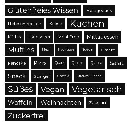
Glutenfreies Wissen
Hefegebäck
Kuchen
Hefeschnecken
Kekse
Mittagessen
Kürbis
laktosefrei
Meal Prep
Muffins
Ostern
Müsli
Nachtisch
Nudeln
Salat
Pizza
Pancake
Quark
Quiche
Quinoa
Snack
Spargel
Spätzle
Streuselkuchen
Süßes
Vegetarisch
Vegan
Waffeln
Weihnachten
Zucchini
Zuckerfrei