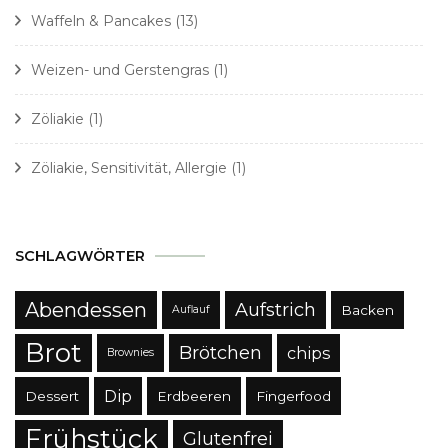
Waffeln & Pancakes
(13)
Weizen- und Gerstengras
(1)
Zöliakie
(1)
Zöliakie, Sensitivität, Allergie
(1)
SCHLAGWÖRTER
Abendessen
Aufstrich
Backen
Auflauf
Brot
Brötchen
chips
Brownies
Dip
Dessert
Erdbeeren
Fingerfood
Frühstück
Glutenfrei