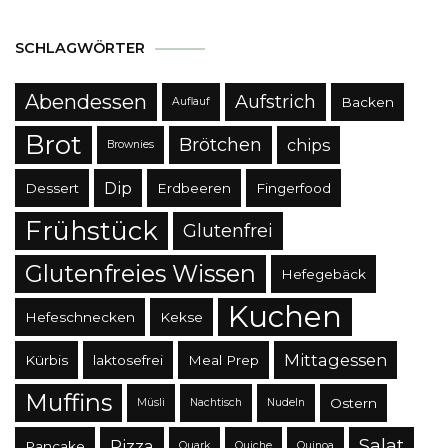
SCHLAGWÖRTER
Abendessen
Aufstrich
Backen
Auflauf
Brot
Brötchen
chips
Brownies
Dip
Dessert
Erdbeeren
Fingerfood
Frühstück
Glutenfrei
Glutenfreies Wissen
Hefegebäck
Kuchen
Hefeschnecken
Kekse
Mittagessen
Kürbis
laktosefrei
Meal Prep
Muffins
Ostern
Müsli
Nachtisch
Nudeln
Salat
Pizza
Pancake
Quark
Quiche
Quinoa