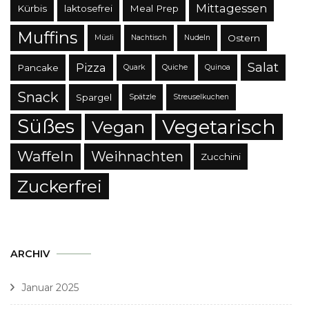
Mittagessen
Kürbis
laktosefrei
Meal Prep
Muffins
Ostern
Müsli
Nachtisch
Nudeln
Salat
Pizza
Pancake
Quark
Quiche
Quinoa
Snack
Spargel
Spätzle
Streuselkuchen
Süßes
Vegetarisch
Vegan
Waffeln
Weihnachten
Zucchini
Zuckerfrei
ARCHIV
Januar 2025