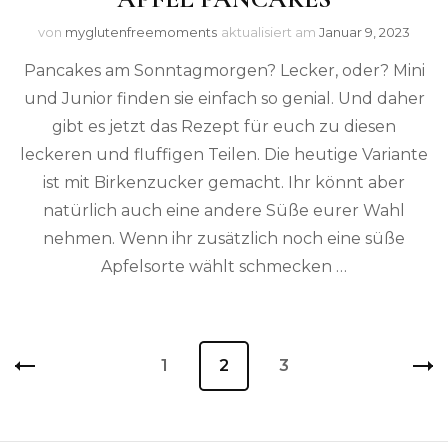
von
myglutenfreemoments
aktualisiert am
Januar 9, 2023
Pancakes am Sonntagmorgen? Lecker, oder? Mini
und Junior finden sie einfach so genial. Und daher
gibt es jetzt das Rezept für euch zu diesen
leckeren und fluffigen Teilen. Die heutige Variante
ist mit Birkenzucker gemacht. Ihr könnt aber
natürlich auch eine andere Süße eurer Wahl
nehmen. Wenn ihr zusätzlich noch eine süße
Apfelsorte wählt schmecken …
Beitragsnavigation
Seite
1
Seite
2
Seite
3