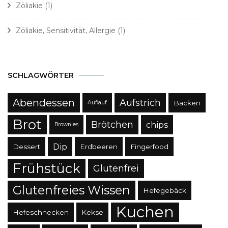
Zöliakie
(1)
Zöliakie, Sensitivität, Allergie
(1)
SCHLAGWÖRTER
Abendessen
Aufstrich
Backen
Auflauf
Brot
Brötchen
chips
Brownies
Dip
Dessert
Erdbeeren
Fingerfood
Frühstück
Glutenfrei
Glutenfreies Wissen
Hefegebäck
Kuchen
Hefeschnecken
Kekse