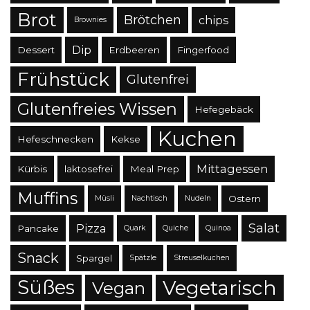
Brot
Brötchen
chips
Brownies
Dip
Dessert
Erdbeeren
Fingerfood
Frühstück
Glutenfrei
Glutenfreies Wissen
Hefegebäck
Kuchen
Hefeschnecken
Kekse
Mittagessen
Kürbis
laktosefrei
Meal Prep
Muffins
Ostern
Müsli
Nachtisch
Nudeln
Salat
Pizza
Pancake
Quark
Quiche
Quinoa
Snack
Spargel
Spätzle
Streuselkuchen
Süßes
Vegetarisch
Vegan