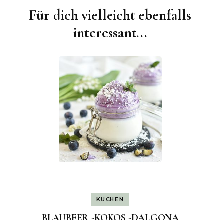
Für dich vielleicht ebenfalls
Beitragsnavigation
interessant...
KUCHEN
BLAUBEER -KOKOS -DALGONA