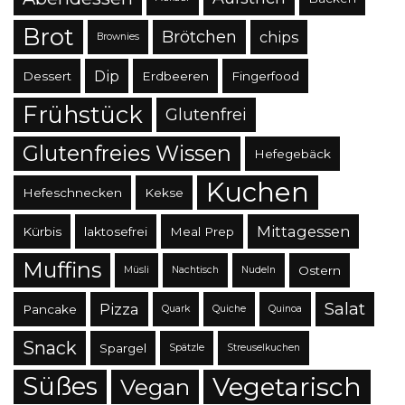
Brot
Brötchen
chips
Brownies
Dip
Dessert
Erdbeeren
Fingerfood
Frühstück
Glutenfrei
Glutenfreies Wissen
Hefegebäck
Kuchen
Hefeschnecken
Kekse
Mittagessen
Kürbis
laktosefrei
Meal Prep
Muffins
Ostern
Müsli
Nachtisch
Nudeln
Salat
Pizza
Pancake
Quark
Quiche
Quinoa
Snack
Spargel
Spätzle
Streuselkuchen
Süßes
Vegetarisch
Vegan