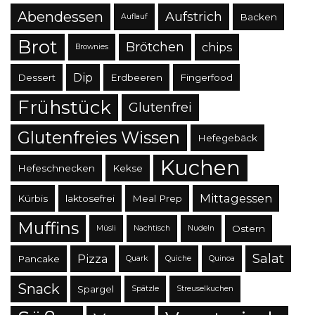
Abendessen
Aufstrich
Backen
Auflauf
Brot
Brötchen
chips
Brownies
Dip
Dessert
Erdbeeren
Fingerfood
Frühstück
Glutenfrei
Glutenfreies Wissen
Hefegebäck
Kuchen
Hefeschnecken
Kekse
Mittagessen
Kürbis
laktosefrei
Meal Prep
Muffins
Ostern
Müsli
Nachtisch
Nudeln
Salat
Pizza
Pancake
Quark
Quiche
Quinoa
Snack
Spargel
Spätzle
Streuselkuchen