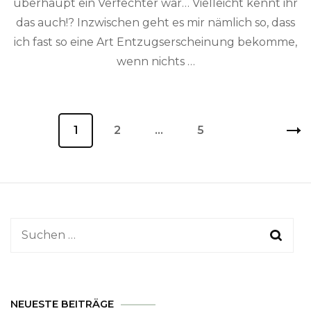
überhaupt ein Verfechter war… Vielleicht kennt ihr
das auch!? Inzwischen geht es mir nämlich so, dass
ich fast so eine Art Entzugserscheinung bekomme,
wenn nichts …
Beitragsnavigation
Seite
1
Seite
2
…
Seite
5
Suchen
nach:
NEUESTE BEITRÄGE